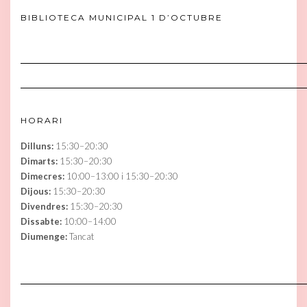
BIBLIOTECA MUNICIPAL 1 D’OCTUBRE
HORARI
Dilluns:
15:30–20:30
Dimarts:
15:30–20:30
Dimecres:
10:00–13:00 i 15:30–20:30
Dijous:
15:30–20:30
Divendres:
15:30–20:30
Dissabte:
10:00–14:00
Diumenge:
Tancat