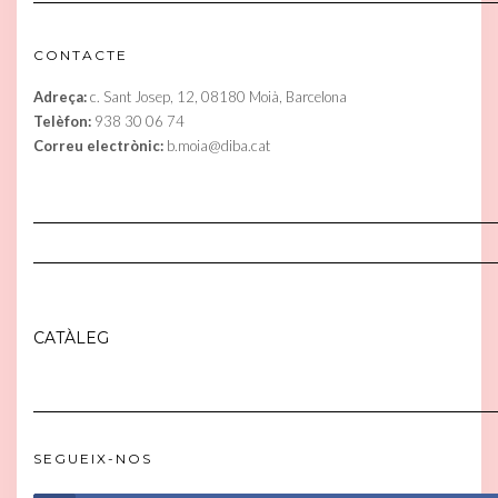
CONTACTE
Adreça:
c. Sant Josep, 12, 08180 Moià, Barcelona
Telèfon:
938 30 06 74
Correu electrònic:
b.moia@diba.cat
CATÀLEG
SEGUEIX-NOS