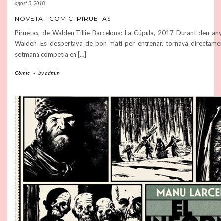
agost 3, 2018
NOVETAT CÒMIC: PIRUETAS
Piruetas, de Walden Tillie Barcelona: La Cúpula, 2017 Durant deu anys 
Walden. Es despertava de bon matí per entrenar, tornava directament
setmana competia en […]
Còmic
-
by
admin