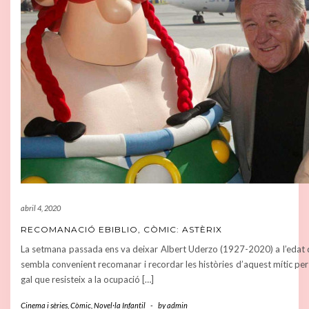
abril 4, 2020
RECOMANACIÓ EBIBLIO, CÒMIC: ASTÈRIX
La setmana passada ens va deixar Albert Uderzo (1927-2020) a l’edat de
sembla convenient recomanar i recordar les històries d’aquest mític per
gal que resisteix a la ocupació […]
Cinema i sèries
,
Còmic
,
Novel·la Infantil
-
by
admin