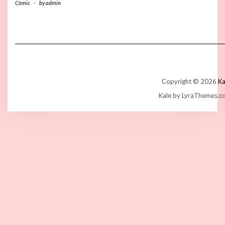
Còmic
-
by
admin
Copyright © 2026
Ka
Kale
by LyraThemes.c