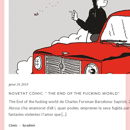
gener 24, 2019
NOVETAT CÒMIC: ” THE END OF THE FUCKING WORLD”
The End of the fucking world de Charles Forsman Barcelona: Sapristi, 2
Alyssa s’ha enamorat d’ell i, quan poden, emprenen la seva fugida part
fantasies violentes i l’amor que […]
Còmic
-
by
admin